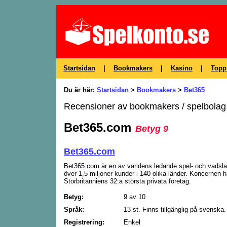
Startsidan
|
Bookmakers
|
Kasino
|
Topp
Du är här:
Startsidan
>
Bookmakers
>
Bet365
Recensioner av bookmakers / spelbolag
Bet365.com
Betyg 9
Bet365.com
Bet365.com är en av världens ledande spel- och vadsl
över 1,5 miljoner kunder i 140 olika länder. Koncernen h
Storbritanniens 32:a största privata företag.
Betyg:
9 av 10
Språk:
13 st. Finns tillgänglig på svenska.
Registrering:
Enkel