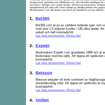
vinstprocent, spelskatt och effektivitet osv. vill vi försöka kartlägga de
som finns i Sverige och i andra länder. Genom att presentera, analys
spelaktörerna på nätet vill vi även främja en allsidig debatt och upp
All information och alla länkar som finns på Spelkonto.se har såled
1.
Bet365
Bet365.com är en av världens ledande spel- och va
med över 1,5 miljoner kunder i 140 olika länder. At
enkelt och helt kostnadsfritt.
Läs hela recensionen. Klicka här!
2.
Expekt
Bookmakern Expekt.com grundades 1999 och är en e
bookmaker med bra odds. Att öppna ett spelkonto ä
kostnadsfritt.
Läs hela recensionen. Klicka här!
3.
Betsson
Betsson erbjuder ett brett sortiment av högklassiga
användarvänlig miljö. Att öppna ett spelkonto är my
kostnadsfritt.
Läs hela recensionen. Klicka här!
4.
Unibet