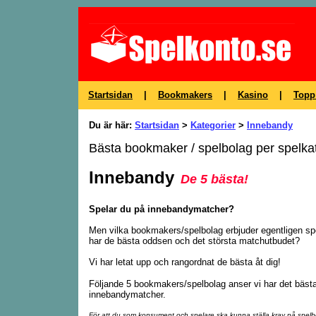
Startsidan
|
Bookmakers
|
Kasino
|
Topp
Du är här:
Startsidan
>
Kategorier
>
Innebandy
Bästa
bookmaker / spelbolag
per spelka
Innebandy
De 5 bästa!
Spelar du på innebandymatcher?
Men vilka bookmakers/spelbolag erbjuder egentligen 
har de bästa oddsen och det största matchutbudet?
Vi har letat upp och rangordnat de bästa åt dig!
Följande 5 bookmakers/spelbolag anser vi har det bästa
innebandymatcher.
För att du som konsument och spelare ska kunna ställa krav på spelbo