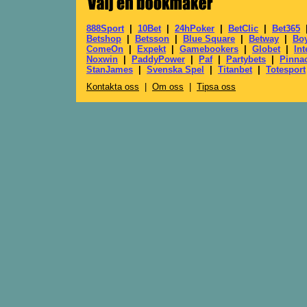
888Sport
|
10Bet
|
24hPoker
|
BetClic
|
Bet365
Betshop
|
Betsson
|
Blue Square
|
Betway
|
Boy
ComeOn
|
Expekt
|
Gamebookers
|
Globet
|
Int
Noxwin
|
PaddyPower
|
Paf
|
Partybets
|
Pinna
StanJames
|
Svenska Spel
|
Titanbet
|
Totesport
Kontakta oss
|
Om oss
|
Tipsa oss