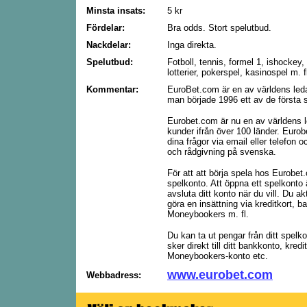
Minsta insats:
5 kr
Fördelar:
Bra odds. Stort spelutbud.
Nackdelar:
Inga direkta.
Spelutbud:
Fotboll, tennis, formel 1, ishockey, b
lotterier, pokerspel, kasinospel m. f
Kommentar:
EuroBet.com är en av världens le
man började 1996 ett av de första s
Eurobet.com är nu en av världens
kunder ifrån över 100 länder. Eurob
dina frågor via email eller telefon 
och rådgivning på svenska.
För att att börja spela hos Eurobe
spelkonto. Att öppna ett spelkonto 
avsluta ditt konto när du vill. Du a
göra en insättning via kreditkort, ba
Moneybookers m. fl.
Du kan ta ut pengar från ditt spelko
sker direkt till ditt bankkonto, kredi
Moneybookers-konto etc.
www.eurobet.com
Webbadress: