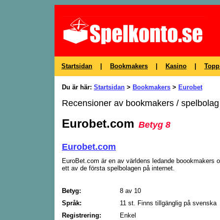
Startsidan
|
Bookmakers
|
Kasino
|
Topp
Du är här:
Startsidan
>
Bookmakers
>
Eurobet
Recensioner av bookmakers / spelbolag
Eurobet.com
Betyg 8
Eurobet.com
EuroBet.com är en av världens ledande boookmakers o
ett av de första spelbolagen på internet.
Betyg:
8 av 10
Språk:
11 st. Finns tillgänglig på svenska
Registrering:
Enkel